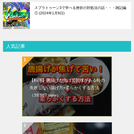
スプラトゥーン3で学べる挫折の対処法の話・・・雑記編
①
2024年1月9日
人気記事
【料理】唐揚げが焦げて苦味がある時の
失敗しない揚げ方+柔らかくする方法
（39,987 view）