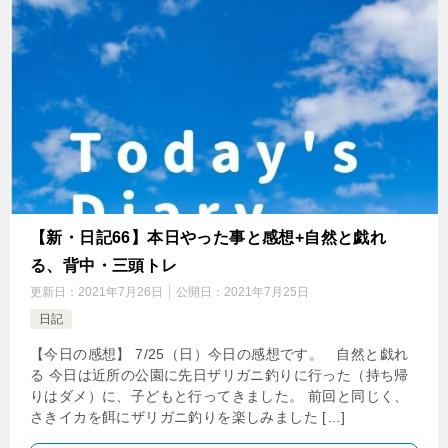
【新・日記66】本日やった事と感想+自然と戯れ
る、背中・三頭トレ
更新日：
2021年7月26日
公開日：
2021年7月25日
日記
【今日の感想】 7/25（日）今日の感想です。 自然と戯れ
る 今日は近所の公園に先日ザリガニ釣りに行った（持ち帰
りはダメ）に、子どもと行ってきました。 前回と同じく、
さきイカを餌にザリガニ釣りを楽しみました […]