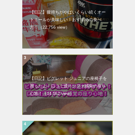
【日記】腹持ちがやばいくらい続くオー
トミールが美味しい！おすすめの食べ
方！
（22,756 view）
【日記】ピグレット ジュニアの座椅子を
買ったよ！口コミ通りソファ感覚の座り
心地！
（14,052 view）