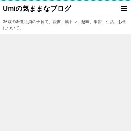
Umiの気ままなブログ
36歳の派遣社員の子育て、読書、筋トレ、趣味、学習、生活、お金
について。