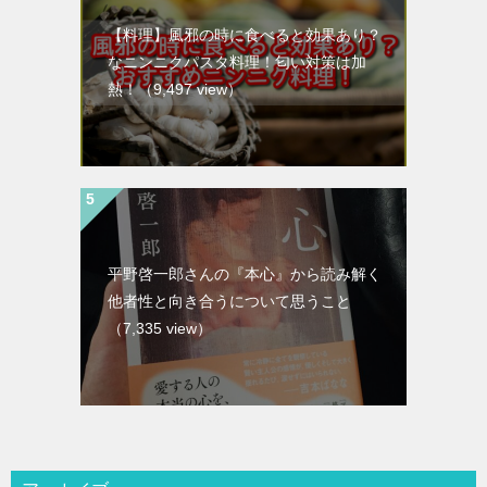
【料理】風邪の時に食べると効果あり？
なニンニクパスタ料理！匂い対策は加
熱！
（9,497 view）
平野啓一郎さんの『本心』から読み解く
他者性と向き合うについて思うこと
（7,335 view）