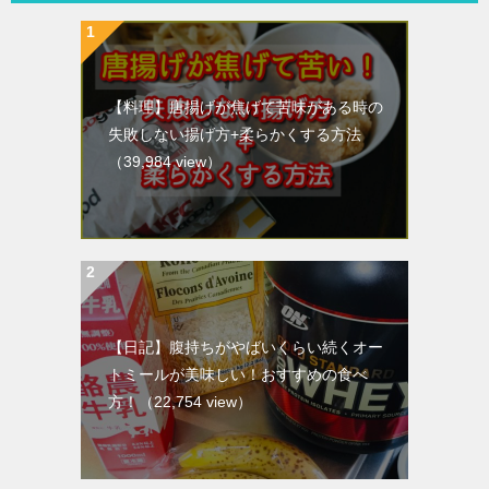
【料理】唐揚げが焦げて苦味がある時の
失敗しない揚げ方+柔らかくする方法
（39,984 view）
【日記】腹持ちがやばいくらい続くオー
トミールが美味しい！おすすめの食べ
方！
（22,754 view）