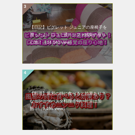
【日記】ピグレット ジュニアの座椅子を
買ったよ！口コミ通りソファ感覚の座り
心地！
（14,040 view）
【料理】風邪の時に食べると効果あり？
なニンニクパスタ料理！匂い対策は加
熱！
（9,495 view）