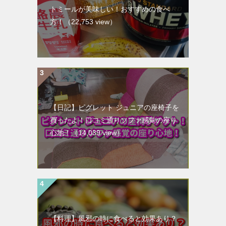
トミールが美味しい！おすすめの食べ
方！
（22,753 view）
【日記】ピグレット ジュニアの座椅子を
買ったよ！口コミ通りソファ感覚の座り
心地！
（14,039 view）
【料理】風邪の時に食べると効果あり？