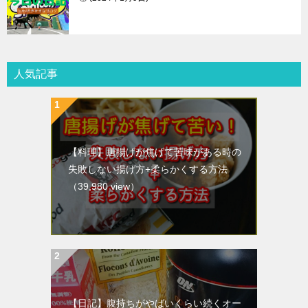
人気記事
【料理】唐揚げが焦げて苦味がある時の
失敗しない揚げ方+柔らかくする方法
（39,980 view）
【日記】腹持ちがやばいくらい続くオー