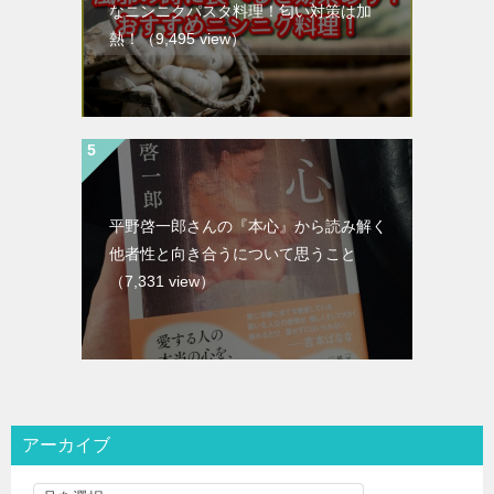
なニンニクパスタ料理！匂い対策は加
熱！
（9,495 view）
平野啓一郎さんの『本心』から読み解く
他者性と向き合うについて思うこと
（7,331 view）
アーカイブ