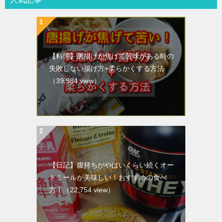
【料理】唐揚げが焦げて苦味がある時の
失敗しない揚げ方+柔らかくする方法
（39,984 view）
【日記】腹持ちがやばいくらい続くオー
トミールが美味しい！おすすめの食べ
方！
（22,754 view）