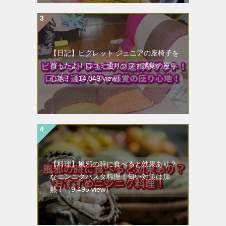
【日記】ピグレット ジュニアの座椅子を
買ったよ！口コミ通りソファ感覚の座り
心地！
（14,049 view）
【料理】風邪の時に食べると効果あり？
なニンニクパスタ料理！匂い対策は加
熱！
（9,495 view）