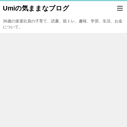
Umiの気ままなブログ
36歳の派遣社員の子育て、読書、筋トレ、趣味、学習、生活、お金
について。