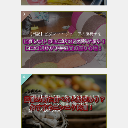
【日記】ピグレット ジュニアの座椅子を
買ったよ！口コミ通りソファ感覚の座り
心地！
（14,039 view）
【料理】風邪の時に食べると効果あり？
なニンニクパスタ料理！匂い対策は加
熱！
（9,495 view）