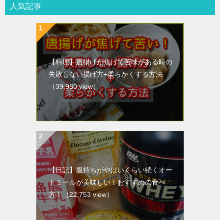
人気記事
【料理】唐揚げが焦げて苦味がある時の
失敗しない揚げ方+柔らかくする方法
（39,980 view）
【日記】腹持ちがやばいくらい続くオー
トミールが美味しい！おすすめの食べ
方！
（22,753 view）