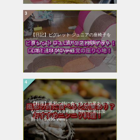
【日記】ピグレット ジュニアの座椅子を
買ったよ！口コミ通りソファ感覚の座り
心地！
（14,040 view）
【料理】風邪の時に食べると効果あり？
なニンニクパスタ料理！匂い対策は加
熱！
（9,495 view）