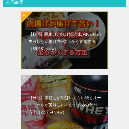
人気記事
【料理】唐揚げが焦げて苦味がある時の
失敗しない揚げ方+柔らかくする方法
（39,981 view）
【日記】腹持ちがやばいくらい続くオー
トミールが美味しい！おすすめの食べ
方！
（22,754 view）