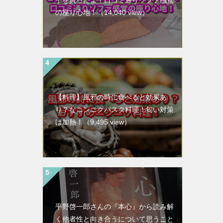
子を買ったよ！口コミ通りソファ感覚
の座り心地！
（14,040 view）
【料理】風邪の時に食べると効果あ
り？なニンニクパスタ料理！匂い対策
は加熱！
（9,495 view）
平野啓一郎さんの『本心』から読み解
く他者性と向き合うについて思うこと