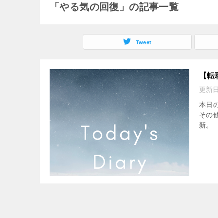
「やる気の回復」の記事一覧
Tweet
【転
更新
本日の
その
新。 