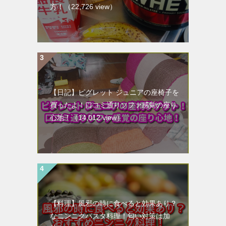
方！
（22,726 view）
【日記】ピグレット ジュニアの座椅子を
買ったよ！口コミ通りソファ感覚の座り
心地！
（14,012 view）
【料理】風邪の時に食べると効果あり？
なニンニクパスタ料理！匂い対策は加