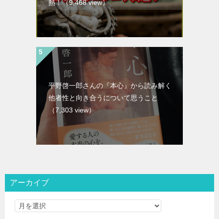
熱！
（9,468 view）
平野啓一郎さんの『本心』から読み解く
他者性と向き合うについて思うこと
（7,303 view）
アーカイブ