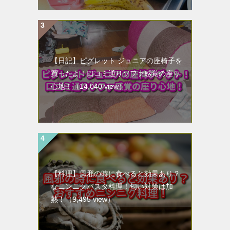
【日記】ピグレット ジュニアの座椅子を
買ったよ！口コミ通りソファ感覚の座り
心地！
（14,040 view）
【料理】風邪の時に食べると効果あり？
なニンニクパスタ料理！匂い対策は加
熱！
（9,495 view）