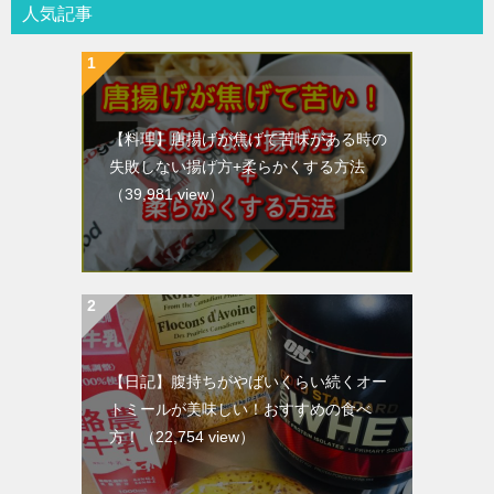
人気記事
【料理】唐揚げが焦げて苦味がある時の
失敗しない揚げ方+柔らかくする方法
（39,981 view）
【日記】腹持ちがやばいくらい続くオー
トミールが美味しい！おすすめの食べ
方！
（22,754 view）