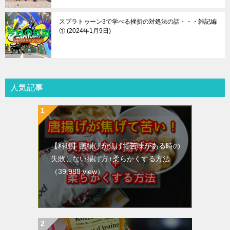
スプラトゥーン3で学べる挫折の対処法の話・・・雑記編
①
2024年1月9日
人気記事
【料理】唐揚げが焦げて苦味がある時の
失敗しない揚げ方+柔らかくする方法
（39,988 view）