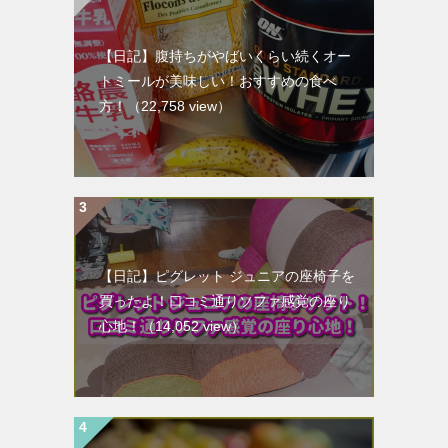
【日記】腹持ちがやばいくらい続くオー
トミールが美味しい！おすすめの食べ
方！
（22,758 view）
【日記】ピグレット ジュニアの座椅子を
買ったよ！口コミ通りソファ感覚の座り
心地！
（14,052 view）