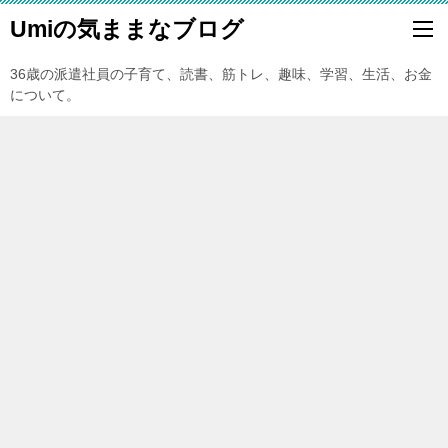
Umiの気ままなブログ
36歳の派遣社員の子育て、読書、筋トレ、趣味、学習、生活、お金
について。