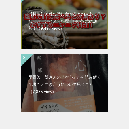
【料理】風邪の時に食べると効果あり？
なニンニクパスタ料理！匂い対策は加
熱！
（9,497 view）
平野啓一郎さんの『本心』から読み解く
他者性と向き合うについて思うこと
（7,335 view）