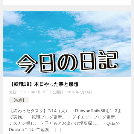
【転職19】本日やった事と感想
更新日：
2020年7月15日
公開日：
2020年7月14日
【転職】
【終わったタスク】7/14（火） ・RubyonRails5IIを1−3ま
で実施。 ・転職ブログ更新。 ・ダイエットブログ更新。 ・
ナスカン探し。 ・子どもとお出かけ場所探し。 ・Qiitaで
Dockerについて勉強。 […]