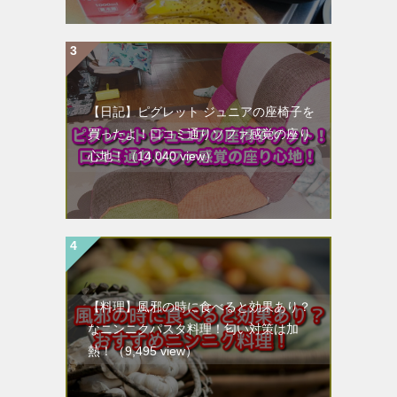
【日記】ピグレット ジュニアの座椅子を
買ったよ！口コミ通りソファ感覚の座り
心地！
（14,040 view）
【料理】風邪の時に食べると効果あり？
なニンニクパスタ料理！匂い対策は加
熱！
（9,495 view）