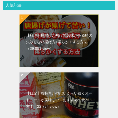
人気記事
【料理】唐揚げが焦げて苦味がある時の
失敗しない揚げ方+柔らかくする方法
（39,981 view）
【日記】腹持ちがやばいくらい続くオー
トミールが美味しい！おすすめの食べ
方！
（22,754 view）