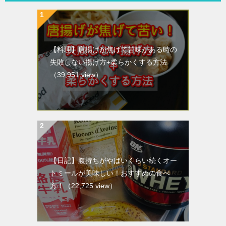
【料理】唐揚げが焦げて苦味がある時の
失敗しない揚げ方+柔らかくする方法
（39,951 view）
【日記】腹持ちがやばいくらい続くオー
トミールが美味しい！おすすめの食べ
方！
（22,725 view）