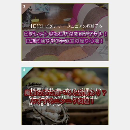
【日記】ピグレット ジュニアの座椅子を
買ったよ！口コミ通りソファ感覚の座り
心地！
（14,010 view）
【料理】風邪の時に食べると効果あり？
なニンニクパスタ料理！匂い対策は加
熱！
（9,467 view）