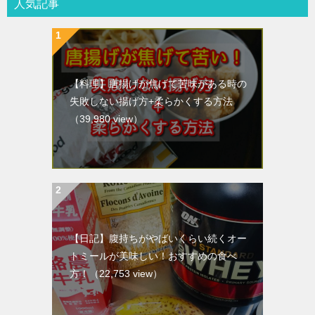
人気記事
【料理】唐揚げが焦げて苦味がある時の
失敗しない揚げ方+柔らかくする方法
（39,980 view）
【日記】腹持ちがやばいくらい続くオー
トミールが美味しい！おすすめの食べ
方！
（22,753 view）