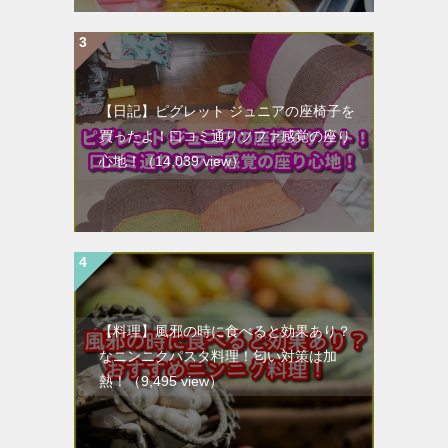
【日記】ピグレット ジュニアの座椅子を
買ったよ！口コミ通りソファ感覚の座り
心地！
（14,039 view）
【料理】風邪の時に食べると効果あり？
なニンニクパスタ料理！匂い対策は加
熱！
（9,495 view）