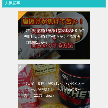
人気記事
【料理】唐揚げが焦げて苦味がある時の
失敗しない揚げ方+柔らかくする方法
（39,981 view）
【日記】腹持ちがやばいくらい続くオー
トミールが美味しい！おすすめの食べ
方！
（22,754 view）