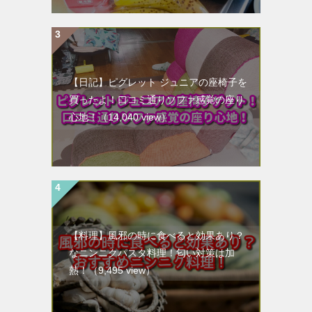
【日記】ピグレット ジュニアの座椅子を
買ったよ！口コミ通りソファ感覚の座り
心地！
（14,040 view）
【料理】風邪の時に食べると効果あり？
なニンニクパスタ料理！匂い対策は加
熱！
（9,495 view）