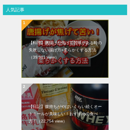
人気記事
【料理】唐揚げが焦げて苦味がある時の
失敗しない揚げ方+柔らかくする方法
（39,981 view）
【日記】腹持ちがやばいくらい続くオー
トミールが美味しい！おすすめの食べ
方！
（22,754 view）