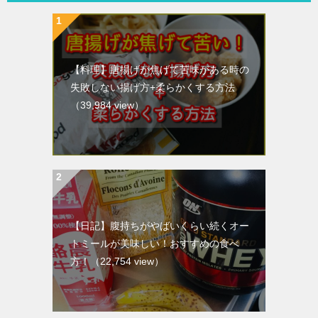
【料理】唐揚げが焦げて苦味がある時の
失敗しない揚げ方+柔らかくする方法
（39,984 view）
【日記】腹持ちがやばいくらい続くオー
トミールが美味しい！おすすめの食べ
方！
（22,754 view）