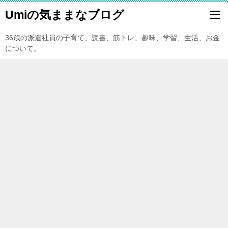
Umiの気ままなブログ
36歳の派遣社員の子育て、読書、筋トレ、趣味、学習、生活、お金
について。