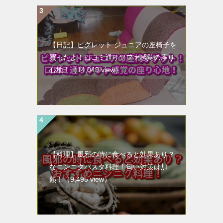
【日記】ピグレット ジュニアの座椅子を
買ったよ！口コミ通りソファ感覚の座り
心地！
（14,049 view）
【料理】風邪の時に食べると効果あり？
なニンニクパスタ料理！匂い対策は加
熱！
（9,495 view）