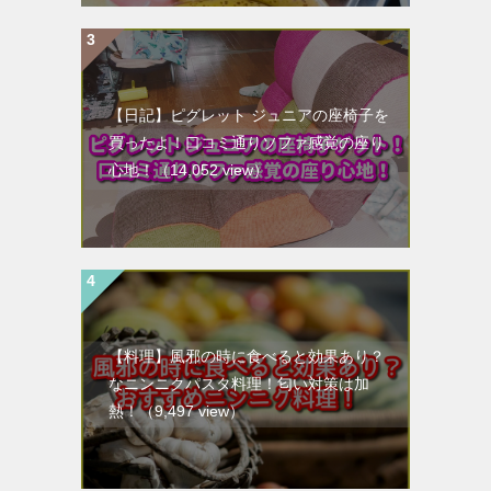
【日記】ピグレット ジュニアの座椅子を
買ったよ！口コミ通りソファ感覚の座り
心地！
（14,052 view）
【料理】風邪の時に食べると効果あり？
なニンニクパスタ料理！匂い対策は加
熱！
（9,497 view）