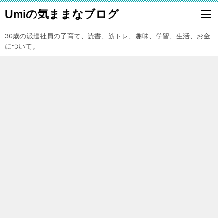
Umiの気ままなブログ
36歳の派遣社員の子育て、読書、筋トレ、趣味、学習、生活、お金
について。