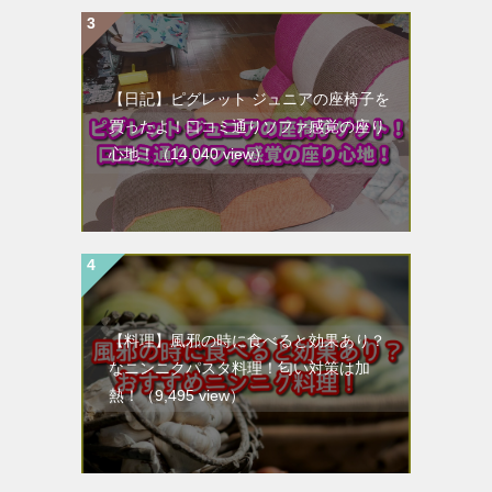
【日記】ピグレット ジュニアの座椅子を
買ったよ！口コミ通りソファ感覚の座り
心地！
（14,040 view）
【料理】風邪の時に食べると効果あり？
なニンニクパスタ料理！匂い対策は加
熱！
（9,495 view）