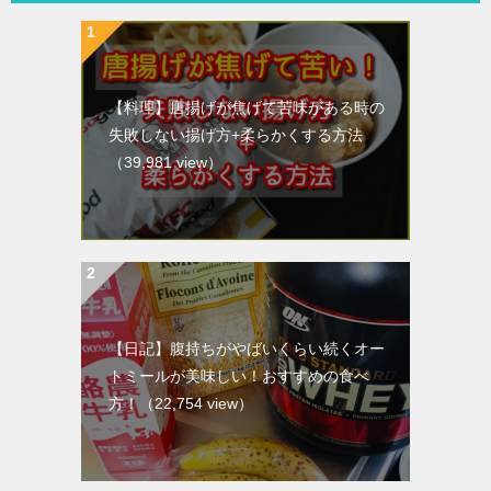
【料理】唐揚げが焦げて苦味がある時の
失敗しない揚げ方+柔らかくする方法
（39,981 view）
【日記】腹持ちがやばいくらい続くオー
トミールが美味しい！おすすめの食べ
方！
（22,754 view）