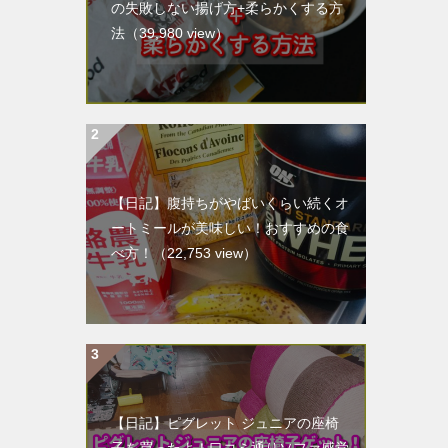
の失敗しない揚げ方+柔らかくする方
法
（39,980 view）
【日記】腹持ちがやばいくらい続くオ
ートミールが美味しい！おすすめの食
べ方！
（22,753 view）
【日記】ピグレット ジュニアの座椅