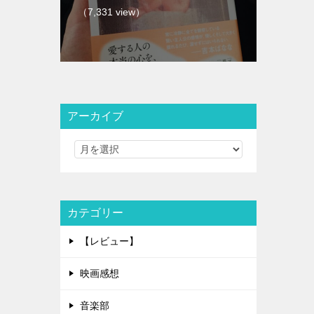
（7,331 view）
アーカイブ
カテゴリー
【レビュー】
映画感想
音楽部