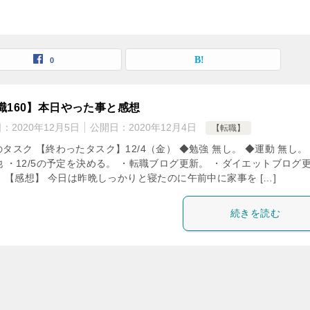
0
職160】本日やった事と感想
日：
2020年12月5日
公開日：
2020年12月4日
【転職】
タスク 【終わったタスク】12/4（金） ◆勉強 無し。 ◆運動 無し。
 ・12/5の予定を決める。 ・転職ブログ更新。 ・ダイエットブログ
 【感想】 今日は昨晩しっかりと寝たのに午前中に家事を […]
続きを読む