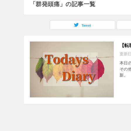
「群発頭痛」の記事一覧
Tweet
【転
更新
本日の
その他
新。