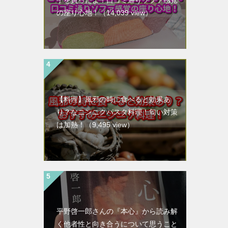
子を買ったよ！口コミ通りソファ感覚
の座り心地！
（14,039 view）
【料理】風邪の時に食べると効果あ
り？なニンニクパスタ料理！匂い対策
は加熱！
（9,495 view）
平野啓一郎さんの『本心』から読み解
く他者性と向き合うについて思うこと