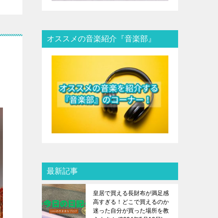
オススメの音楽紹介『音楽部』
最新記事
皇居で買える長財布が満足感
高すぎる！どこで買えるのか
迷った自分が買った場所を教