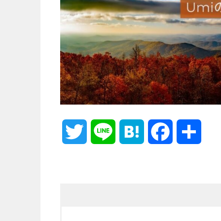
T
L
H
F
共
w
i
a
a
有
i
n
t
c
t
e
e
e