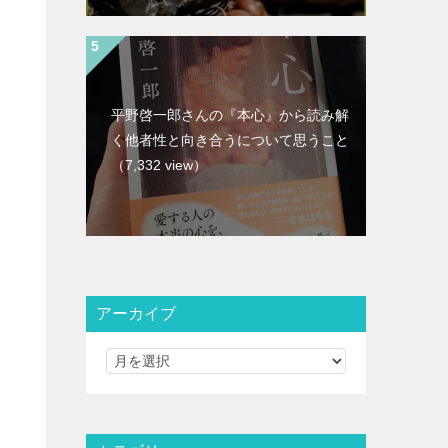
平野啓一郎さんの『本心』から読み解
く他者性と向き合うについて思うこと
（7,332 view）
アーカイブ