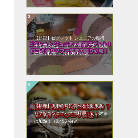
【日記】ピグレット ジュニアの座椅
子を買ったよ！口コミ通りソファ感覚
の座り心地！
（14,040 view）
【料理】風邪の時に食べると効果あ
り？なニンニクパスタ料理！匂い対策
は加熱！
（9,495 view）