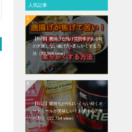
人気記事
【料理】唐揚げが焦げて苦味がある時
の失敗しない揚げ方+柔らかくする方
法
（39,984 view）
【日記】腹持ちがやばいくらい続くオ
ートミールが美味しい！おすすめの食
べ方！
（22,754 view）