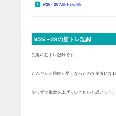
9/25～28の筋トレ記録
t
n
b
e
a
o
r
o
9/25～28の筋トレ記録
k
先週の筋トレ記録です。
だんだんと回復が早くなったのか刺激になれ
少しずつ重量を上げていきたいと思います