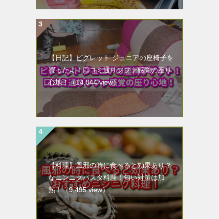
【日記】ピグレット ジュニアの座椅子を
買ったよ！口コミ通りソファ感覚の座り
心地！
（14,044 view）
【料理】風邪の時に食べると効果あり？
なニンニクパスタ料理！匂い対策は加
熱！
（9,495 view）