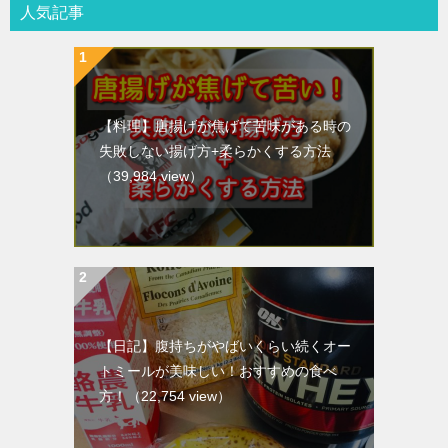
人気記事
【料理】唐揚げが焦げて苦味がある時の
失敗しない揚げ方+柔らかくする方法
（39,984 view）
【日記】腹持ちがやばいくらい続くオー
トミールが美味しい！おすすめの食べ
方！
（22,754 view）