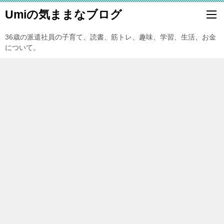
Umiの気ままなブログ
36歳の派遣社員の子育て、読書、筋トレ、趣味、学習、生活、お金
について。