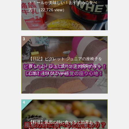
トミールが美味しい！おすすめの食べ
方！
（22,726 view）
【日記】ピグレット ジュニアの座椅子を
買ったよ！口コミ通りソファ感覚の座り
心地！
（14,012 view）
【料理】風邪の時に食べると効果あり？