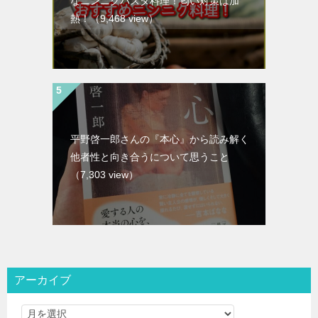
なニンニクパスタ料理！匂い対策は加
熱！
（9,468 view）
平野啓一郎さんの『本心』から読み解く
他者性と向き合うについて思うこと
（7,303 view）
アーカイブ