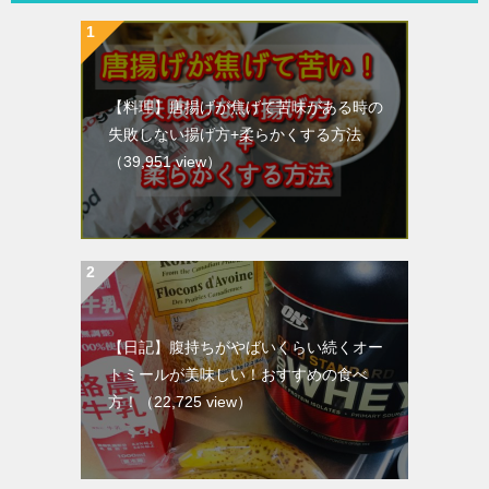
【料理】唐揚げが焦げて苦味がある時の
失敗しない揚げ方+柔らかくする方法
（39,951 view）
【日記】腹持ちがやばいくらい続くオー
トミールが美味しい！おすすめの食べ
方！
（22,725 view）