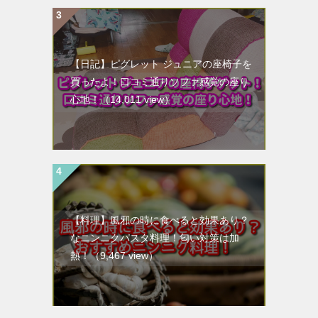
【日記】ピグレット ジュニアの座椅子を
買ったよ！口コミ通りソファ感覚の座り
心地！
（14,011 view）
【料理】風邪の時に食べると効果あり？
なニンニクパスタ料理！匂い対策は加
熱！
（9,467 view）