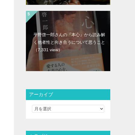
平野啓一郎さんの『本心』から読み解
く他者性と向き合うについて思うこと
（7,331 view）
アーカイブ