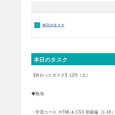
t
e
e
e
本日のタスク
t
n
b
e
a
o
r
o
本日のタスク
k
【終わったタスク】12/5（土）
◆勉強
・学習コース HTML & CSS 初級編（1-1