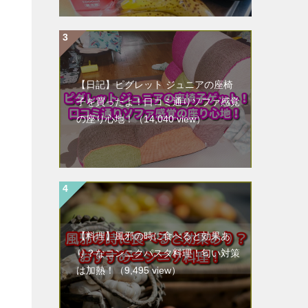
【日記】ピグレット ジュニアの座椅
子を買ったよ！口コミ通りソファ感覚
の座り心地！
（14,040 view）
【料理】風邪の時に食べると効果あ
り？なニンニクパスタ料理！匂い対策
は加熱！
（9,495 view）