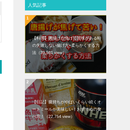
人気記事
【料理】唐揚げが焦げて苦味がある時
の失敗しない揚げ方+柔らかくする方
法
（39,981 view）
【日記】腹持ちがやばいくらい続くオ
ートミールが美味しい！おすすめの食
べ方！
（22,754 view）