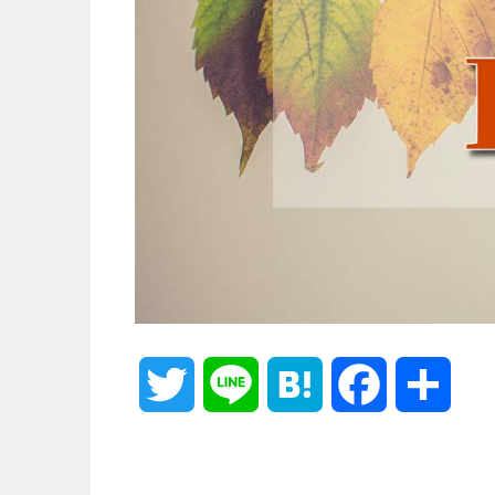
T
L
H
F
共
w
i
a
a
有
i
n
t
c