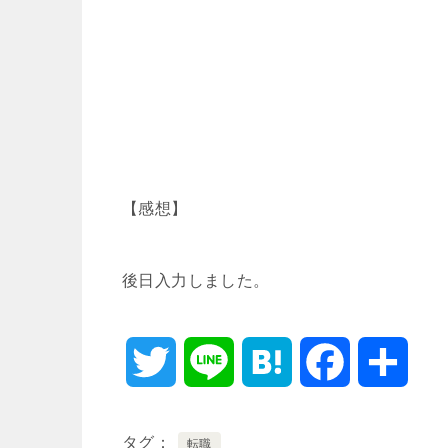
【感想】
後日入力しました。
T
L
H
F
共
w
i
a
a
有
タグ
転職