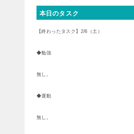
r
o
本日のタスク
k
【終わったタスク】2/6（土）
◆勉強
無し。
◆運動
無し。