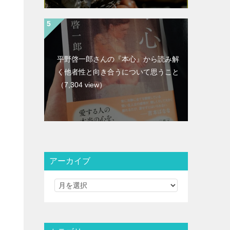
平野啓一郎さんの『本心』から読み解
く他者性と向き合うについて思うこと
（7,304 view）
アーカイブ