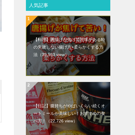
人気記事
【料理】唐揚げが焦げて苦味がある時
の失敗しない揚げ方+柔らかくする方
法
（39,953 view）
【日記】腹持ちがやばいくらい続くオ
ートミールが美味しい！おすすめの食
べ方！
（22,726 view）