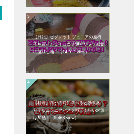
【日記】ピグレット ジュニアの座椅
子を買ったよ！口コミ通りソファ感覚
の座り心地！
（14,012 view）
【料理】風邪の時に食べると効果あ
り？なニンニクパスタ料理！匂い対策
は加熱！
（9,468 view）