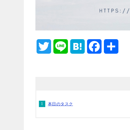
T
L
H
F
共
w
i
a
a
有
i
n
t
c
t
e
e
e
本日のタスク
t
n
b
e
a
o