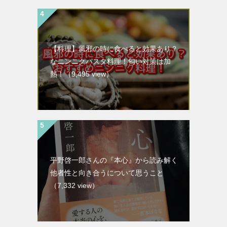
【料理】風邪の時に食べると効果あり？
なニンニクパスタ料理！匂い対策は加
熱！
（9,495 view）
平野啓一郎さんの『本心』から読み解く
他者性と向き合うについて思うこと
（7,332 view）