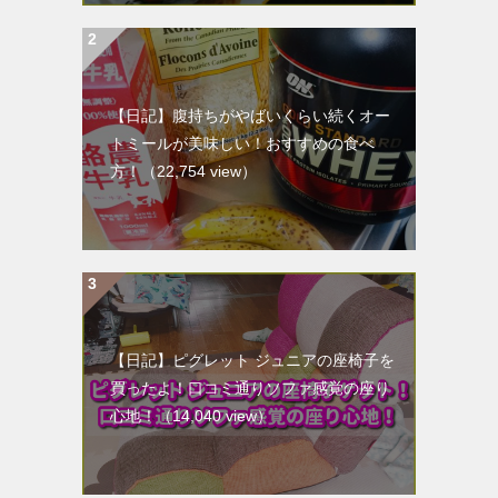
【日記】腹持ちがやばいくらい続くオー
トミールが美味しい！おすすめの食べ
方！
（22,754 view）
【日記】ピグレット ジュニアの座椅子を
買ったよ！口コミ通りソファ感覚の座り
心地！
（14,040 view）