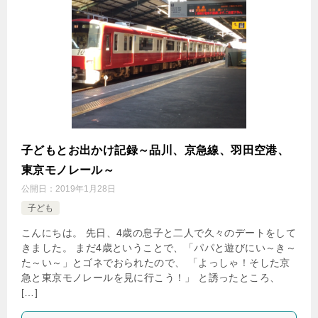
子どもとお出かけ記録～品川、京急線、羽田空港、
東京モノレール～
公開日：
2019年1月28日
子ども
こんにちは。 先日、4歳の息子と二人で久々のデートをして
きました。 まだ4歳ということで、「パパと遊びにい～き～
た～い～」とゴネでおられたので、 「よっしゃ！そした京
急と東京モノレールを見に行こう！」 と誘ったところ、
[…]