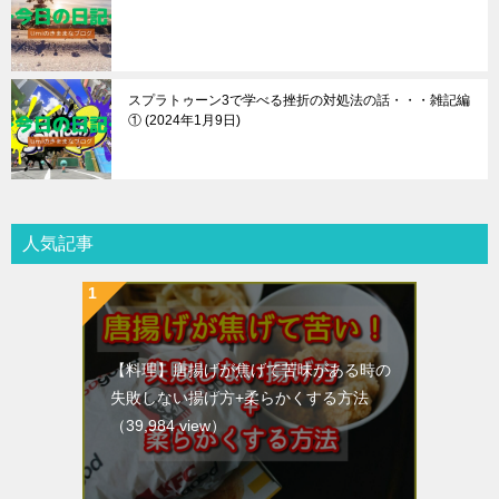
スプラトゥーン3で学べる挫折の対処法の話・・・雑記編
①
2024年1月9日
人気記事
【料理】唐揚げが焦げて苦味がある時の
失敗しない揚げ方+柔らかくする方法
（39,984 view）