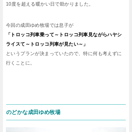
10度を超える暖かい日で助かりました。
e
a
o
r
o
今回の成田ゆめ牧場では息子が
「トロッコ列車乗って～トロッコ列車見ながらハヤシ
k
ライスて～トロッコ列車が見たい～」
というプランが決まっていたので、特に何も考えずに
行くことに。
のどかな成田ゆめ牧場