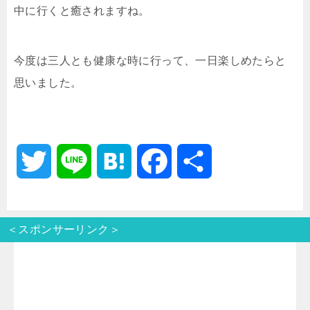
中に行くと癒されますね。
今度は三人とも健康な時に行って、一日楽しめたらと
思いました。
T
L
H
F
共
w
i
a
a
有
＜スポンサーリンク＞
i
n
t
c
t
e
e
e
t
n
b