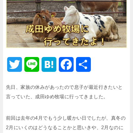
T
L
H
F
共
w
i
a
a
有
先日、家族の休みがあったので息子が最近行きたいと
i
n
t
c
言っていた、成田ゆめ牧場に行ってきました。
t
e
e
e
前回は去年の4月でもう少し暖かい日でしたが、真冬の
t
n
b
2月にいくのはどうなることかと思いきや、2月なのに