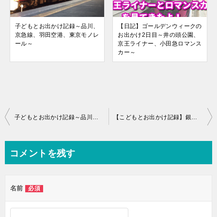
子どもとお出かけ記録～品川、
【日記】ゴールデンウィークの
京急線、羽田空港、東京モノレ
お出かけ2日目～井の頭公園、
ール～
京王ライナー、小田急ロマンス
カー～
投
子どもとお出かけ記録～品川、京急線、羽田空港、東京モノレール～
【こどもとお出かけ記録】銀座線の車両基地＆踏み切りを見てきたよ！出発時刻と場所について！
稿
ナ
コメントを残す
ビ
ゲ
名前
必須
ー
シ