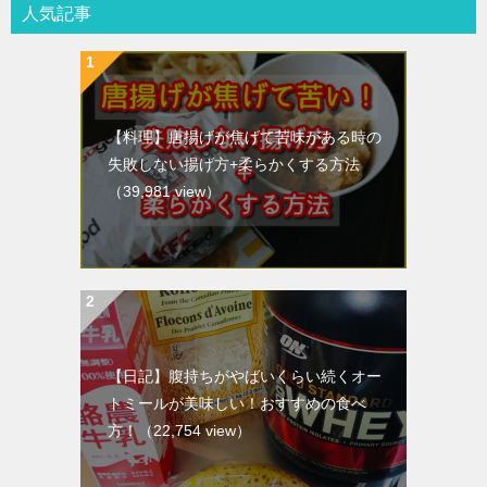
人気記事
【料理】唐揚げが焦げて苦味がある時の
失敗しない揚げ方+柔らかくする方法
（39,981 view）
【日記】腹持ちがやばいくらい続くオー
トミールが美味しい！おすすめの食べ
方！
（22,754 view）