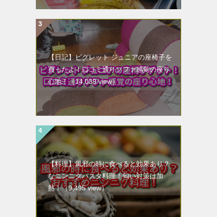
【日記】ピグレット ジュニアの座椅子を
買ったよ！口コミ通りソファ感覚の座り
心地！
（14,039 view）
【料理】風邪の時に食べると効果あり？
なニンニクパスタ料理！匂い対策は加
熱！
（9,495 view）