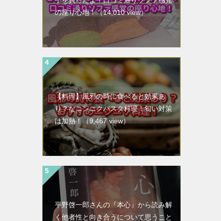
子を買ったよ！口コミ通りソファ感覚
の座り心地！
（14,010 view）
【料理】風邪の時に食べると効果あ
り？なニンニクパスタ料理！匂い対策
は加熱！
（9,467 view）
平野啓一郎さんの『本心』から読み解
く他者性と向き合うについて思うこと