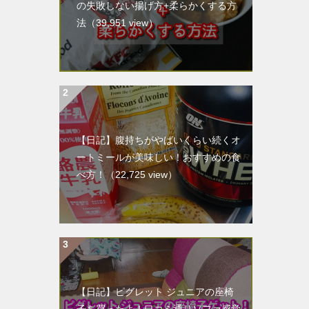
の失敗しない揚げ方+柔らかくする方
法
（39,951 view）
【日記】腹持ちがやばいくらい続くオ
ートミールが美味しい！おすすめの食
べ方！
（22,725 view）
【日記】ピグレット ジュニアの座椅