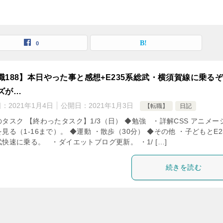
0
職188】本日やった事と感想+E235系総武・横須賀線に乗る
ズが…
日：
2021年1月4日
公開日：
2021年1月3日
【転職】
日記
タスク 【終わったタスク】1/3（日） ◆勉強 ・詳解CSS アニメー
見る（1-16まで）。 ◆運動 ・散歩（30分） ◆その他 ・子どもとE2
快速に乗る。 ・ダイエットブログ更新。 ・1/ […]
続きを読む