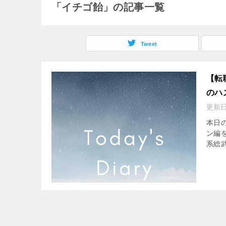
「イチゴ飴」の記事一覧
Tweet
【転
のハ
更新
本日の
ン編を
系総武