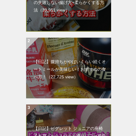
の失敗しない揚げ方+柔らかくする方
法
（39,951 view）
【日記】腹持ちがやばいくらい続くオ
ートミールが美味しい！おすすめの食
べ方！
（22,725 view）
【日記】ピグレット ジュニアの座椅