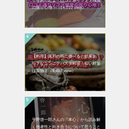
子を買ったよ！口コミ通りソファ感覚
の座り心地！
（14,010 view）
【料理】風邪の時に食べると効果あ
り？なニンニクパスタ料理！匂い対策
は加熱！
（9,467 view）
平野啓一郎さんの『本心』から読み解
く他者性と向き合うについて思うこと