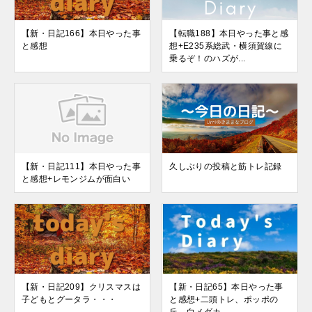
【新・日記166】本日やった事
【転職188】本日やった事と感
と感想
想+E235系総武・横須賀線に
乗るぞ！のハズが...
【新・日記111】本日やった事
久しぶりの投稿と筋トレ記録
と感想+レモンジムが面白い
【新・日記209】クリスマスは
【新・日記65】本日やった事
子どもとグータラ・・・
と感想+二頭トレ、ポッポの