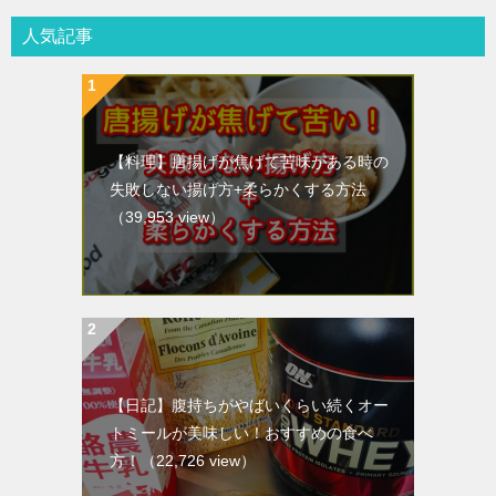
人気記事
【料理】唐揚げが焦げて苦味がある時の
失敗しない揚げ方+柔らかくする方法
（39,953 view）
【日記】腹持ちがやばいくらい続くオー
トミールが美味しい！おすすめの食べ
方！
（22,726 view）