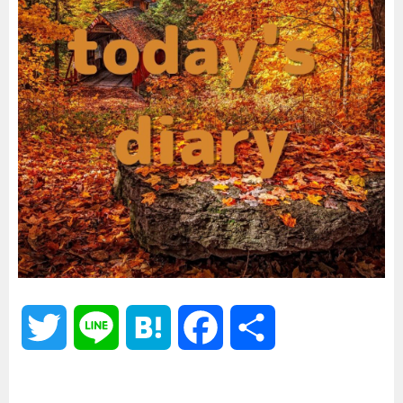
T
L
H
F
共
w
i
a
a
有