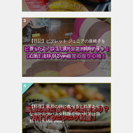
【日記】ピグレット ジュニアの座椅子を
買ったよ！口コミ通りソファ感覚の座り
心地！
（14,012 view）
【料理】風邪の時に食べると効果あり？
なニンニクパスタ料理！匂い対策は加
熱！
（9,468 view）