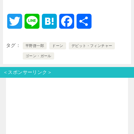
T
L
H
F
共
w
i
a
a
有
タグ
平野啓一郎
ドーン
デビット・フィンチャー
i
n
t
c
ゴーン・ガール
t
e
e
e
＜スポンサーリンク＞
t
n
b
e
a
o
r
o
k