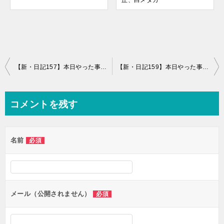
丘、白メダカ
投
【新・日記157】本日やった事と感想
【新・日記159】本日やった事と感想+伊吹有喜さん『BAR追分』読了
稿
ナ
コメントを残す
ビ
ゲ
名前
必須
ー
シ
ョ
ン
メール（公開されません）
必須