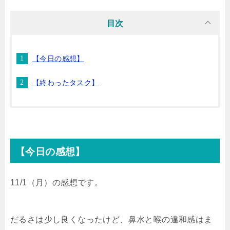
i
n
t
c
目次
t
e
e
e
【今日の感想】
t
n
b
【終わったタスク】
e
a
o
r
o
k
【今日の感想】
11/1（月）の感想です。
だるさは少し良くなったけど、鼻水と喉の違和感はま