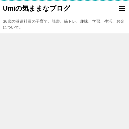
Umiの気ままなブログ
36歳の派遣社員の子育て、読書、筋トレ、趣味、学習、生活、お金
について。