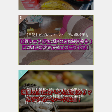
【日記】ピグレット ジュニアの座椅子を
買ったよ！口コミ通りソファ感覚の座り
心地！
（14,049 view）
【料理】風邪の時に食べると効果あり？
なニンニクパスタ料理！匂い対策は加
熱！
（9,495 view）