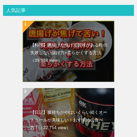
人気記事
【料理】唐揚げが焦げて苦味がある時の
失敗しない揚げ方+柔らかくする方法
（39,984 view）
【日記】腹持ちがやばいくらい続くオー
トミールが美味しい！おすすめの食べ
方！
（22,754 view）