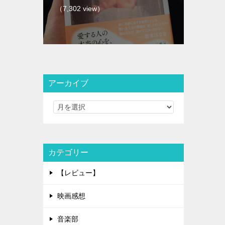
（7,302 view）
アーカイブ
カテゴリー
【レビュー】
映画感想
音楽部