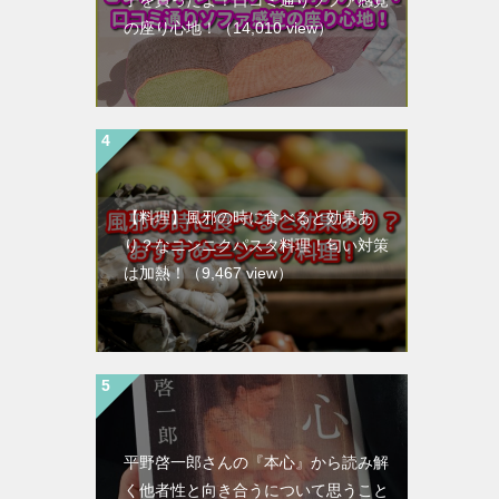
子を買ったよ！口コミ通りソファ感覚
の座り心地！
（14,010 view）
【料理】風邪の時に食べると効果あ
り？なニンニクパスタ料理！匂い対策
は加熱！
（9,467 view）
平野啓一郎さんの『本心』から読み解
く他者性と向き合うについて思うこと