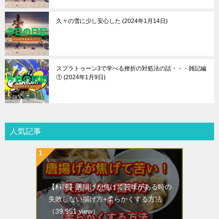
久々の雪に少し安心した
2024年1月14日
スプラトゥーン3で学べる挫折の対処法の話・・・雑記編
①
2024年1月9日
人気記事
【料理】唐揚げが焦げて苦味がある時の
失敗しない揚げ方+柔らかくする方法
（39,951 view）