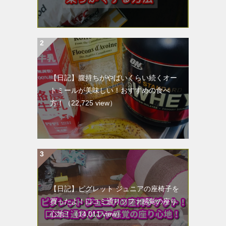
【日記】腹持ちがやばいくらい続くオー
トミールが美味しい！おすすめの食べ
方！
（22,725 view）
【日記】ピグレット ジュニアの座椅子を
買ったよ！口コミ通りソファ感覚の座り
心地！
（14,011 view）