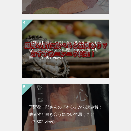
【料理】風邪の時に食べると効果あり？
なニンニクパスタ料理！匂い対策は加
熱！
（9,467 view）
平野啓一郎さんの『本心』から読み解く
他者性と向き合うについて思うこと
（7,302 view）