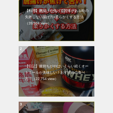
【料理】唐揚げが焦げて苦味がある時の
失敗しない揚げ方+柔らかくする方法
（39,984 view）
【日記】腹持ちがやばいくらい続くオー
トミールが美味しい！おすすめの食べ
方！
（22,754 view）