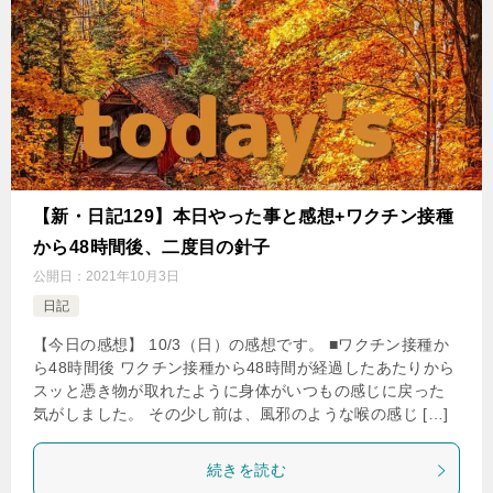
【新・日記129】本日やった事と感想+ワクチン接種
から48時間後、二度目の針子
公開日：
2021年10月3日
日記
【今日の感想】 10/3（日）の感想です。 ■ワクチン接種か
ら48時間後 ワクチン接種から48時間が経過したあたりから
スッと憑き物が取れたように身体がいつもの感じに戻った
気がしました。 その少し前は、風邪のような喉の感じ […]
続きを読む