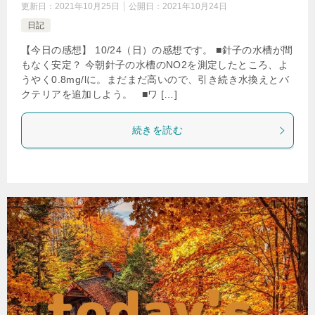
更新日：
2021年10月25日
公開日：
2021年10月24日
日記
【今日の感想】 10/24（日）の感想です。 ■針子の水槽が間
もなく安定？ 今朝針子の水槽のNO2を測定したところ、よ
うやく0.8mg/lに。まだまだ高いので、引き続き水換えとバ
クテリアを追加しよう。 ■ワ […]
続きを読む