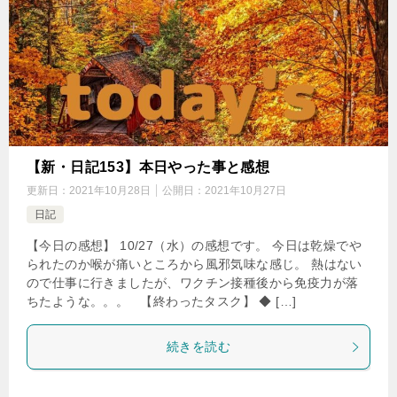
【新・日記153】本日やった事と感想
更新日：
2021年10月28日
公開日：
2021年10月27日
日記
【今日の感想】 10/27（水）の感想です。 今日は乾燥でや
られたのか喉が痛いところから風邪気味な感じ。 熱はない
ので仕事に行きましたが、ワクチン接種後から免疫力が落
ちたような。。。 【終わったタスク】 ◆ […]
続きを読む