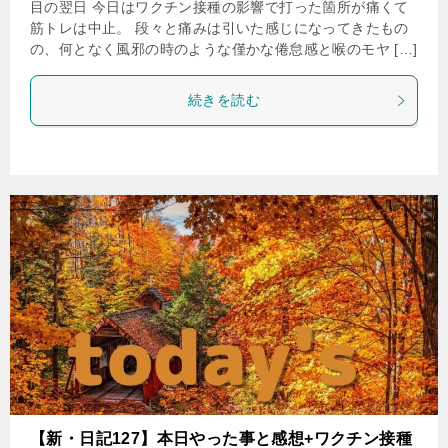
目の翌日 今日はワクチン接種の影響で打った箇所が痛くて
筋トレは中止。 段々と痛みは引いた感じになってきたもの
の、何となく風邪の時のような僅かな倦怠感と喉のモヤ […]
続きを読む
【新・日記127】本日やった事と感想+ワクチン接種