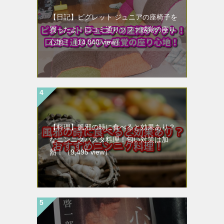
【日記】ピグレット ジュニアの座椅子を
買ったよ！口コミ通りソファ感覚の座り
心地！
（14,040 view）
【料理】風邪の時に食べると効果あり？
なニンニクパスタ料理！匂い対策は加
熱！
（9,495 view）