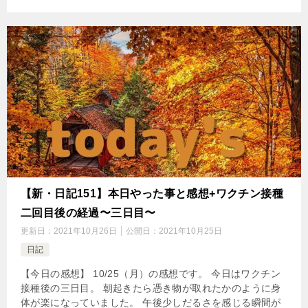
【新・日記151】本日やった事と感想+ワクチン接種
二回目後の経過〜三日目〜
更新日：
2021年10月26日
公開日：
2021年10月25日
日記
【今日の感想】 10/25（月）の感想です。 今日はワクチン
接種後の三日目。 朝起きたら憑き物が取れたかのように身
体が楽になっていました。 午後少しだるさを感じる瞬間が