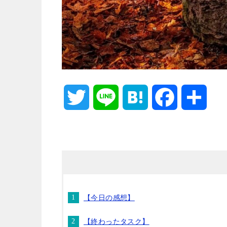
T
L
H
F
共
w
i
a
a
有
i
n
t
c
t
e
e
e
【今日の感想】
t
n
b
【終わったタスク】
e
a
o