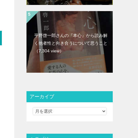
平野啓一郎さんの『本心』から読み解
く他者性と向き合うについて思うこと
（7,304 view）
アーカイブ