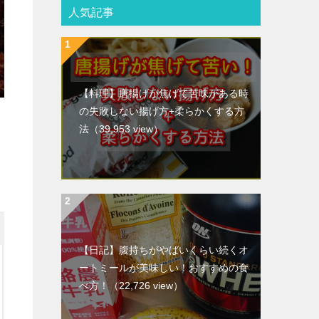
人気記事
【料理】唐揚げが焦げて苦味がある時
の失敗しない揚げ方+柔らかくする方
法
（39,953 view）
【日記】腹持ちがやばいくらい続くオ
ートミールが美味しい！おすすめの食
べ方！
（22,726 view）