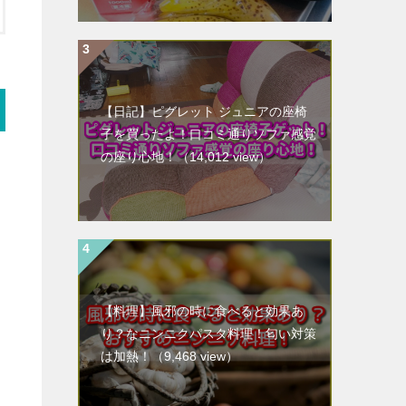
【日記】ピグレット ジュニアの座椅
子を買ったよ！口コミ通りソファ感覚
の座り心地！
（14,012 view）
【料理】風邪の時に食べると効果あ
り？なニンニクパスタ料理！匂い対策
は加熱！
（9,468 view）