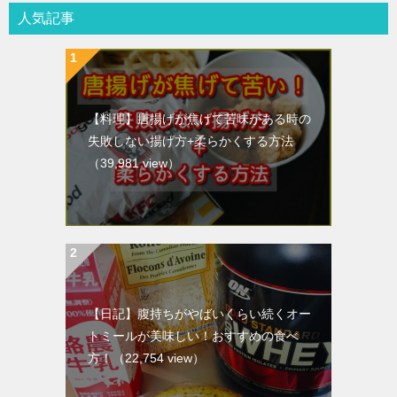
人気記事
【料理】唐揚げが焦げて苦味がある時の
失敗しない揚げ方+柔らかくする方法
（39,981 view）
【日記】腹持ちがやばいくらい続くオー
トミールが美味しい！おすすめの食べ
方！
（22,754 view）