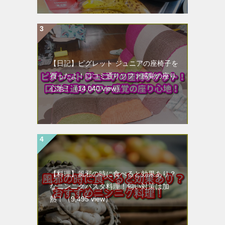
【日記】ピグレット ジュニアの座椅子を
買ったよ！口コミ通りソファ感覚の座り
心地！
（14,040 view）
【料理】風邪の時に食べると効果あり？
なニンニクパスタ料理！匂い対策は加
熱！
（9,495 view）