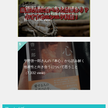
【料理】風邪の時に食べると効果あり？
なニンニクパスタ料理！匂い対策は加
熱！
（9,495 view）
平野啓一郎さんの『本心』から読み解く
他者性と向き合うについて思うこと
（7,332 view）