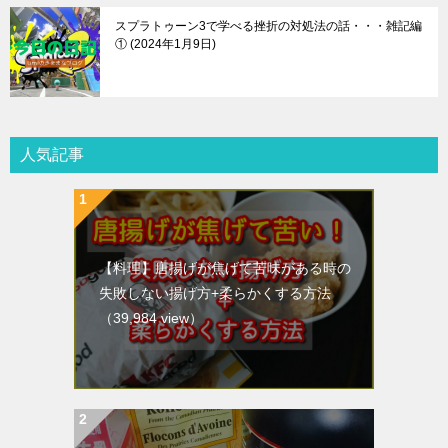
スプラトゥーン3で学べる挫折の対処法の話・・・雑記編
①
2024年1月9日
人気記事
【料理】唐揚げが焦げて苦味がある時の
失敗しない揚げ方+柔らかくする方法
（39,984 view）