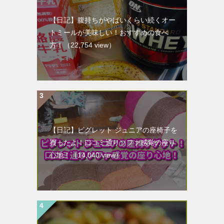
【日記】腹持ちがやばいくらい続くオー
トミールが美味しい！おすすめの食べ
方！
（22,754 view）
【日記】ピグレット ジュニアの座椅子を
買ったよ！口コミ通りソファ感覚の座り
心地！
（14,040 view）