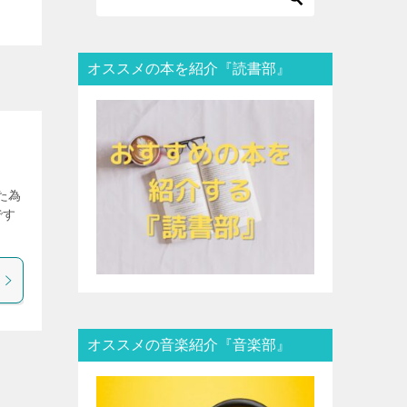
オススメの本を紹介『読書部』
た為
です
オススメの音楽紹介『音楽部』