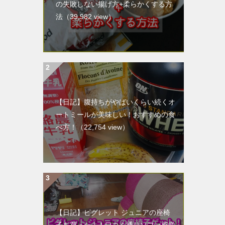
の失敗しない揚げ方+柔らかくする方
法
（39,982 view）
【日記】腹持ちがやばいくらい続くオ
ートミールが美味しい！おすすめの食
べ方！
（22,754 view）
【日記】ピグレット ジュニアの座椅