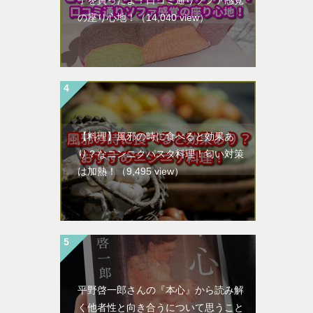
子を買ったよ！口コミ通りソファ感覚
の座り心地！
（14,040 view）
【料理】風邪の時に食べると効果あ
り？なニンニクパスタ料理！匂い対策
は加熱！
（9,495 view）
平野啓一郎さんの『本心』から読み解
く他者性と向き合うについて思うこと