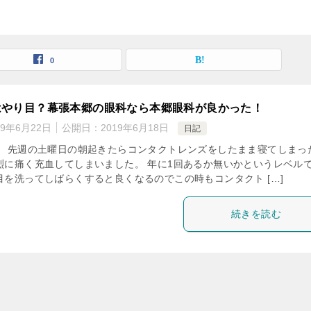
0
はやり目？幕張本郷の眼科なら本郷眼科が良かった！
19年6月22日
公開日：
2019年6月18日
日記
！ 先週の土曜日の朝起きたらコンタクトレンズをしたまま寝てしまっ
烈に痛く充血してしまいました。 年に1回あるか無いかというレベル
目を洗ってしばらくすると良くなるのでこの時もコンタクト […]
続きを読む