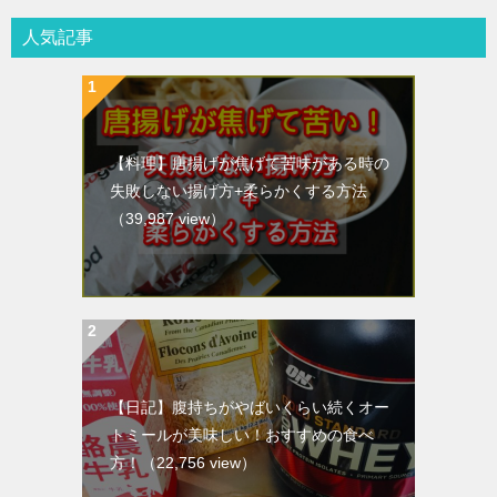
人気記事
【料理】唐揚げが焦げて苦味がある時の
失敗しない揚げ方+柔らかくする方法
（39,987 view）
【日記】腹持ちがやばいくらい続くオー
トミールが美味しい！おすすめの食べ
方！
（22,756 view）