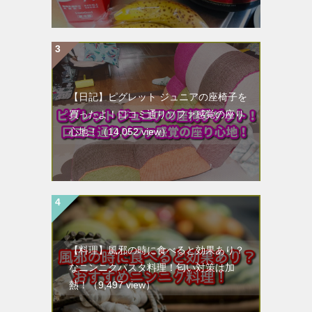
【日記】ピグレット ジュニアの座椅子を
買ったよ！口コミ通りソファ感覚の座り
心地！
（14,052 view）
【料理】風邪の時に食べると効果あり？
なニンニクパスタ料理！匂い対策は加
熱！
（9,497 view）