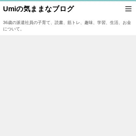
Umiの気ままなブログ
36歳の派遣社員の子育て、読書、筋トレ、趣味、学習、生活、お金
について。