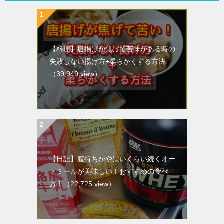
【料理】唐揚げが焦げて苦味がある時の
失敗しない揚げ方+柔らかくする方法
（39,949 view）
【日記】腹持ちがやばいくらい続くオー
トミールが美味しい！おすすめの食べ
方！
（22,725 view）