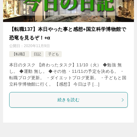
【転職137】本日やった事と感想+国立科学博物館で
恐竜を見るぞ！+α
公開日：
2020年11月9日
【転職】
日記
子ども
本日のタスク 【終わったタスク】11/10（火） ◆勉強 無
し。 ◆運動 無し。 ◆その他 ・11/11の予定を決める。 ・
転職ブログ更新。 ・ダイエットブログ更新。 ・子どもと国
立科学博物館に行く。 【感想】 今日は子 […]
続きを読む