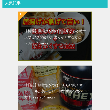
人気記事
【料理】唐揚げが焦げて苦味がある時の
失敗しない揚げ方+柔らかくする方法
（39,984 view）
【日記】腹持ちがやばいくらい続くオー
トミールが美味しい！おすすめの食べ
方！
（22,754 view）