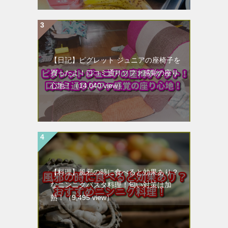
【日記】ピグレット ジュニアの座椅子を
買ったよ！口コミ通りソファ感覚の座り
心地！
（14,040 view）
【料理】風邪の時に食べると効果あり？
なニンニクパスタ料理！匂い対策は加
熱！
（9,495 view）