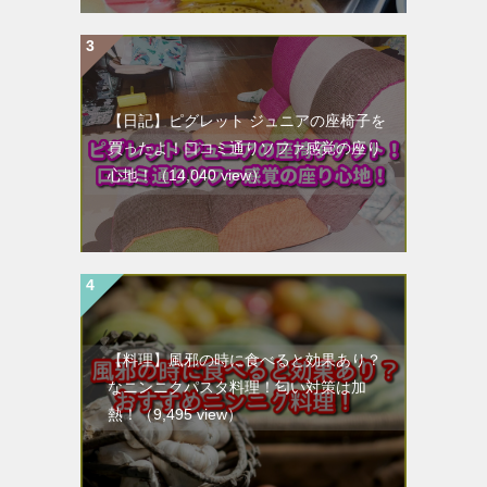
【日記】ピグレット ジュニアの座椅子を
買ったよ！口コミ通りソファ感覚の座り
心地！
（14,040 view）
【料理】風邪の時に食べると効果あり？
なニンニクパスタ料理！匂い対策は加
熱！
（9,495 view）