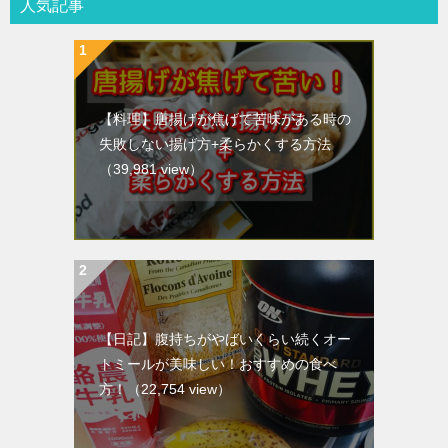
人気記事
【料理】唐揚げが焦げて苦味がある時の
失敗しない揚げ方+柔らかくする方法
（39,981 view）
【日記】腹持ちがやばいくらい続くオー
トミールが美味しい！おすすめの食べ
方！
（22,754 view）