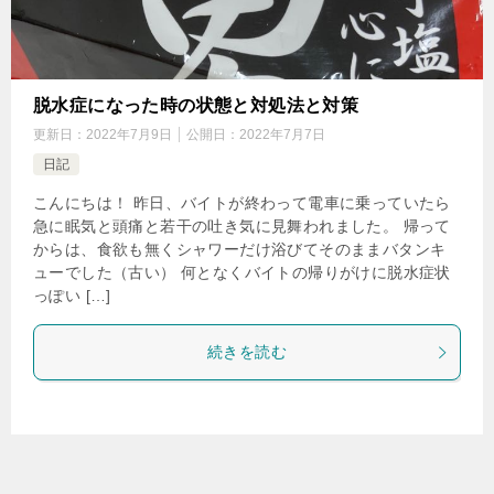
脱水症になった時の状態と対処法と対策
更新日：
2022年7月9日
公開日：
2022年7月7日
日記
こんにちは！ 昨日、バイトが終わって電車に乗っていたら
急に眠気と頭痛と若干の吐き気に見舞われました。 帰って
からは、食欲も無くシャワーだけ浴びてそのままバタンキ
ューでした（古い） 何となくバイトの帰りがけに脱水症状
っぽい […]
続きを読む