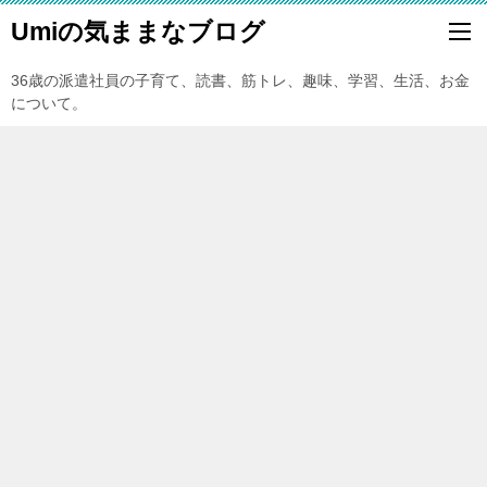
Umiの気ままなブログ
36歳の派遣社員の子育て、読書、筋トレ、趣味、学習、生活、お金
について。