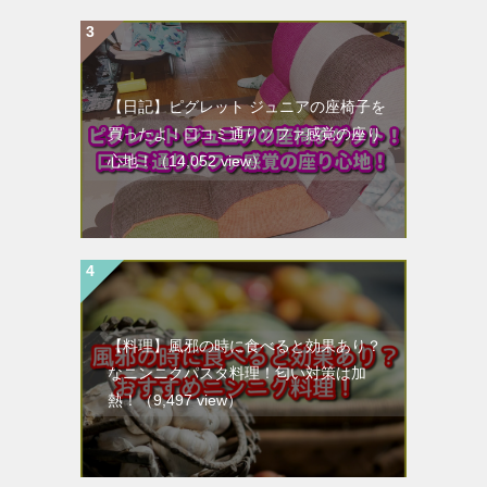
【日記】ピグレット ジュニアの座椅子を
買ったよ！口コミ通りソファ感覚の座り
心地！
（14,052 view）
【料理】風邪の時に食べると効果あり？
なニンニクパスタ料理！匂い対策は加
熱！
（9,497 view）