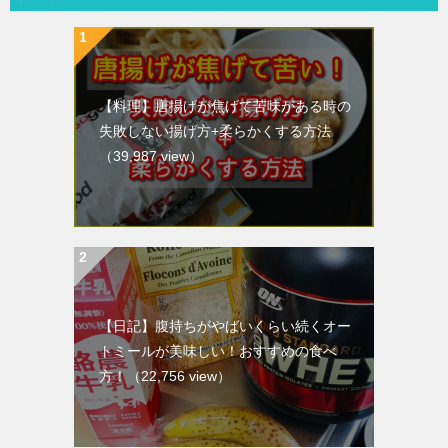
【料理】唐揚げが焦げて苦味がある時の
失敗しない揚げ方+柔らかくする方法
（39,987 view）
【日記】腹持ちがやばいくらい続くオー
トミールが美味しい！おすすめの食べ
方！
（22,756 view）