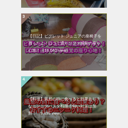
【日記】ピグレット ジュニアの座椅子を
買ったよ！口コミ通りソファ感覚の座り
心地！
（14,040 view）
【料理】風邪の時に食べると効果あり？
なニンニクパスタ料理！匂い対策は加
熱！
（9,495 view）