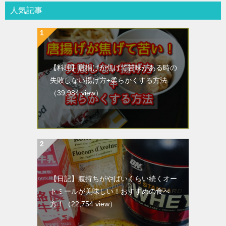
人気記事
【料理】唐揚げが焦げて苦味がある時の
失敗しない揚げ方+柔らかくする方法
（39,984 view）
【日記】腹持ちがやばいくらい続くオー
トミールが美味しい！おすすめの食べ
方！
（22,754 view）