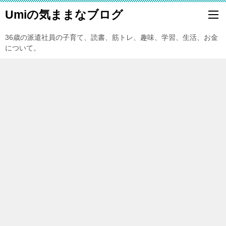
Umiの気ままなブログ
36歳の派遣社員の子育て、読書、筋トレ、趣味、学習、生活、お金
について。