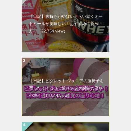
【日記】腹持ちがやばいくらい続くオー
トミールが美味しい！おすすめの食べ
方！
（22,754 view）
【日記】ピグレット ジュニアの座椅子を
買ったよ！口コミ通りソファ感覚の座り
心地！
（14,044 view）