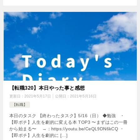
【転職320】本日やった事と感想
更新日：
2021年5月17日
公開日：
2021年5月16日
【転職】
本日のタスク 【終わったタスク】5/16（日） ◆勉強 ・
【即ポチ】人生を劇的に変える本 TOP3 〜まずはこの一冊
から始まる〜 →：https://youtu.be/CeQL9DN6kCQ ・
【即ポチ】人生を劇的に […]