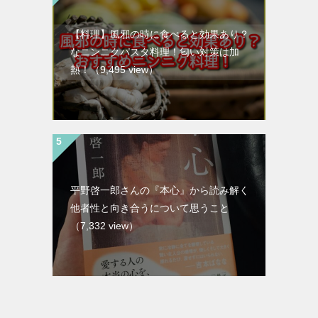
【料理】風邪の時に食べると効果あり？
なニンニクパスタ料理！匂い対策は加
熱！
（9,495 view）
平野啓一郎さんの『本心』から読み解く
他者性と向き合うについて思うこと
（7,332 view）