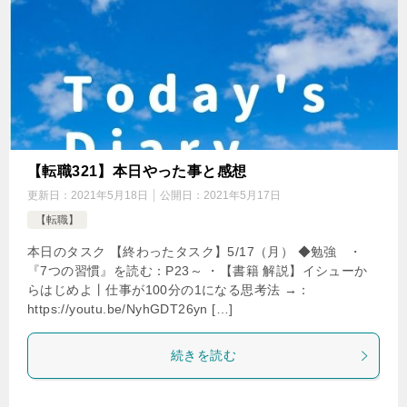
【転職321】本日やった事と感想
更新日：
2021年5月18日
公開日：
2021年5月17日
【転職】
本日のタスク 【終わったタスク】5/17（月） ◆勉強 ・
『7つの習慣』を読む：P23～ ・【書籍 解説】イシューか
らはじめよ丨仕事が100分の1になる思考法 →：
https://youtu.be/NyhGDT26yn […]
続きを読む