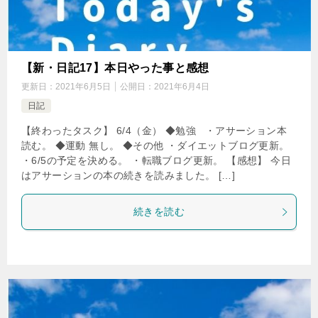
【新・日記17】本日やった事と感想
更新日：
2021年6月5日
公開日：
2021年6月4日
日記
【終わったタスク】 6/4（金） ◆勉強 ・アサーション本
読む。 ◆運動 無し。 ◆その他 ・ダイエットブログ更新。
・6/5の予定を決める。 ・転職ブログ更新。 【感想】 今日
はアサーションの本の続きを読みました。 […]
続きを読む