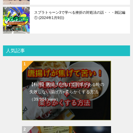
スプラトゥーン3で学べる挫折の対処法の話・・・雑記編
①
2024年1月9日
人気記事
【料理】唐揚げが焦げて苦味がある時の
失敗しない揚げ方+柔らかくする方法
（39,984 view）