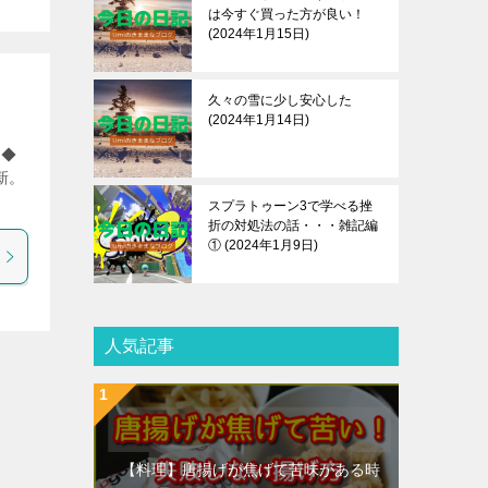
は今すぐ買った方が良い！
2024年1月15日
久々の雪に少し安心した
2024年1月14日
 ◆
新。
スプラトゥーン3で学べる挫
折の対処法の話・・・雑記編
①
2024年1月9日
人気記事
【料理】唐揚げが焦げて苦味がある時