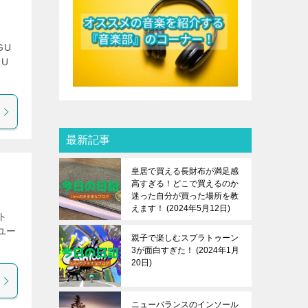
GU
 U
最新記事
皇居で買える長財布が満足感
高すぎる！どこで買えるのか
迷った自分が買った場所を教
えます！
2024年5月12日
ト
ユー
親子で楽しむスプラトゥーン
3が面白すぎた！
2024年1月
20日
ニューバランスのインソール