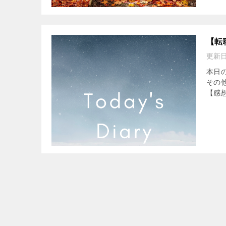
【転
更新
本日の
その
【感