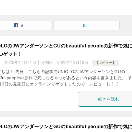
0
QLOのJWアンダーソンとGUのbeautiful peopleの新作で気
つゲット！
日：
2023年11月21日
公開日：
2023年11月13日
【レビュー】
ちは！ 先日、こちらの記事でUNIQLOのJWアンダーソンとGUの
utiful peopleの新作で気になるやつがあるという内容を書きました。 
月3日の発売日にオンラインでゲットしたので、レビューし […]
続きを読む
QLOのJWアンダーソンとGUのbeautiful peopleの新作で気