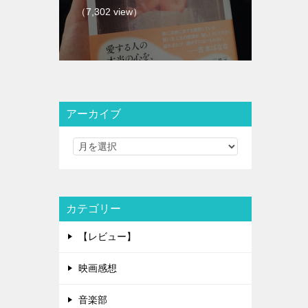
（7,302 view）
アーカイブ
カテゴリー
【レビュー】
映画感想
音楽部