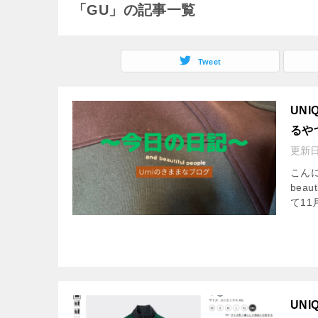
「GU」の記事一覧
Tweet
UNI
るや
更新
こんに
bea
て11
UNI