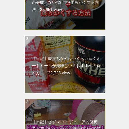
の失敗しない揚げ方+柔らかくする方
法
（39,951 view）
【日記】腹持ちがやばいくらい続くオ
ートミールが美味しい！おすすめの食
べ方！
（22,725 view）
【日記】ピグレット ジュニアの座椅