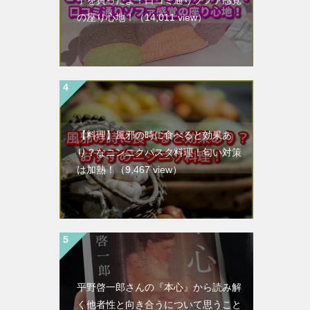
子を買ったよ！口コミ通りソファ感覚
の座り心地！
（14,011 view）
【料理】風邪の時に食べると効果あ
り？なニンニクパスタ料理！匂い対策
は加熱！
（9,467 view）
平野啓一郎さんの『本心』から読み解
く他者性と向き合うについて思うこと