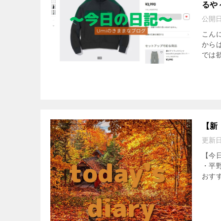
るや
公開
こんに
からは
では
【新
更新
【今日
・平
おす