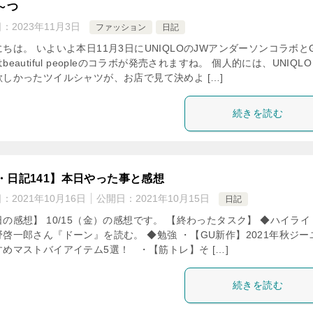
～つ
日：
2023年11月3日
ファッション
日記
ちは。 いよいよ本日11月3日にUNIQLOのJWアンダーソンコラボと
beautiful peopleのコラボが発売されますね。 個人的には、UNIQLO
欲しかったツイルシャツが、お店で見て決めよ […]
続きを読む
・日記141】本日やった事と感想
日：
2021年10月16日
公開日：
2021年10月15日
日記
の感想】 10/15（金）の感想です。 【終わったタスク】 ◆ハイライ
野啓一郎さん『ドーン』を読む。 ◆勉強 ・【GU新作】2021年秋ジー
すめマストバイアイテム5選！ ・【筋トレ】そ […]
続きを読む