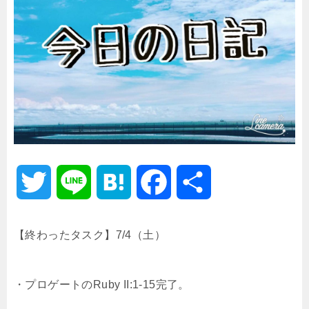
T
L
H
F
共
w
i
a
a
有
【終わったタスク】7/4（土）
i
n
t
c
・プロゲートのRuby II:1-15完了。
t
e
e
e