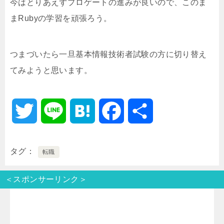
今はとりあえずプロゲートの進みが良いので、このま
まRubyの学習を頑張ろう。
つまづいたら一旦基本情報技術者試験の方に切り替え
てみようと思います。
T
L
H
F
共
w
i
a
a
有
タグ
転職
i
n
t
c
＜スポンサーリンク＞
t
e
e
e
t
n
b