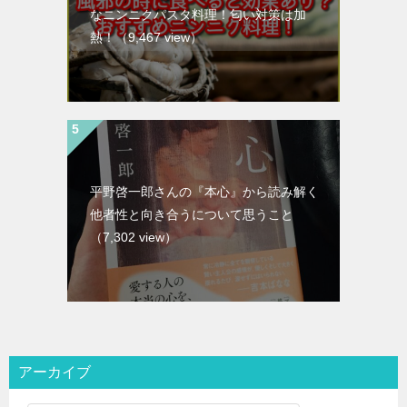
なニンニクパスタ料理！匂い対策は加
熱！
（9,467 view）
平野啓一郎さんの『本心』から読み解く
他者性と向き合うについて思うこと
（7,302 view）
アーカイブ