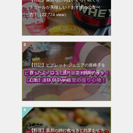
トミールが美味しい！おすすめの食べ
方！
（22,724 view）
【日記】ピグレット ジュニアの座椅子を
買ったよ！口コミ通りソファ感覚の座り
心地！
（14,010 view）
【料理】風邪の時に食べると効果あり？