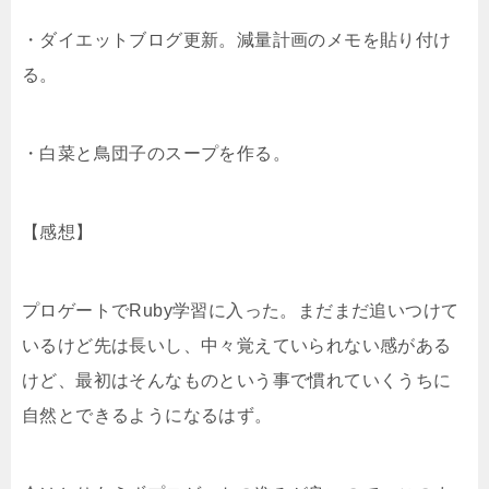
t
n
b
・ダイエットブログ更新。減量計画のメモを貼り付け
e
a
o
る。
r
o
・白菜と鳥団子のスープを作る。
k
【感想】
プロゲートでRuby学習に入った。まだまだ追いつけて
いるけど先は長いし、中々覚えていられない感がある
けど、最初はそんなものという事で慣れていくうちに
自然とできるようになるはず。