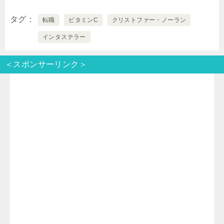
w
i
a
a
有
タグ
転職
ビタミンC
クリストファー・ノーラン
i
n
t
c
インタステラー
t
e
e
e
＜スポンサーリンク＞
t
n
b
e
a
o
r
o
k