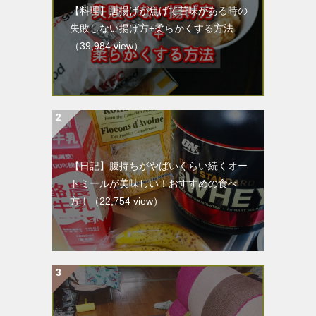
【料理】唐揚げが焦げて苦味がある時の
失敗しない揚げ方+柔らかくする方法
（39,984 view）
【日記】腹持ちがやばいくらい続くオー
トミールが美味しい！おすすめの食べ
方！
（22,754 view）