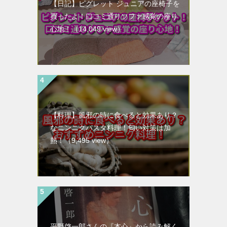
【日記】ピグレット ジュニアの座椅子を
買ったよ！口コミ通りソファ感覚の座り
心地！
（14,049 view）
【料理】風邪の時に食べると効果あり？
なニンニクパスタ料理！匂い対策は加
熱！
（9,495 view）
平野啓一郎さんの『本心』から読み解く