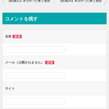
【転職32】本日やった事と感想
【転職34】本日やった事と感想
稿
ナ
コメントを残す
ビ
ゲ
名前
必須
ー
シ
ョ
ン
メール（公開されません）
必須
サイト