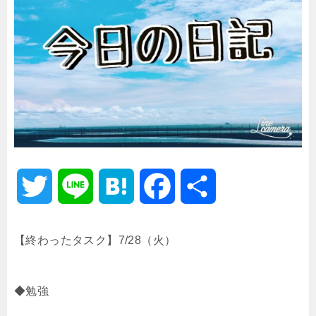
T
L
H
F
共
w
i
a
a
有
【終わったタスク】7/28（火）
i
n
t
c
◆勉強
t
e
e
e