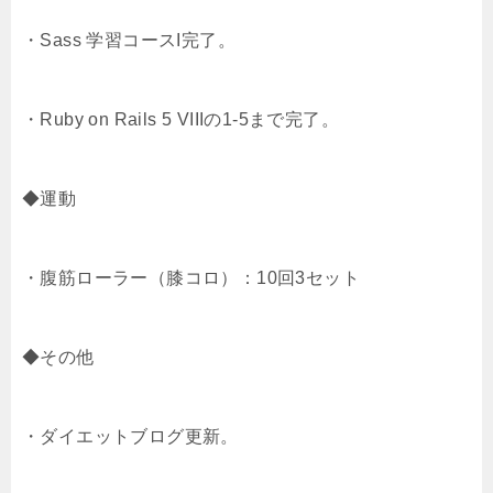
t
n
b
・Sass 学習コースI完了。
e
a
o
・Ruby on Rails 5 VIIIの1-5まで完了。
r
o
k
◆運動
・腹筋ローラー（膝コロ）：10回3セット
◆その他
・ダイエットブログ更新。