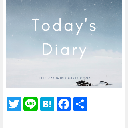
T
L
H
F
共
w
i
a
a
有