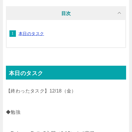
i
n
t
c
目次
t
e
e
e
本日のタスク
t
n
b
e
a
o
r
o
本日のタスク
k
【終わったタスク】12/18（金）
◆勉強