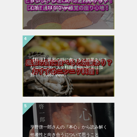
買ったよ！口コミ通りソファ感覚の座り
心地！
（14,010 view）
【料理】風邪の時に食べると効果あり？
なニンニクパスタ料理！匂い対策は加
熱！
（9,467 view）
平野啓一郎さんの『本心』から読み解く
他者性と向き合うについて思うこと