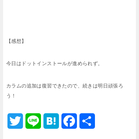
【感想】
今日はドットインストールが進められず。
カラムの追加は復習できたので、続きは明日頑張ろ
う！
T
L
H
F
共
w
i
a
a
有