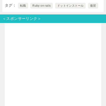
タグ
転職
Ruby on rails
ドットインストール
復習
i
n
t
c
＜スポンサーリンク＞
t
e
e
e
t
n
b
e
a
o
r
o
k